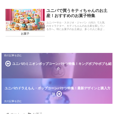
ンキン...
ユニバで買うキティちゃんのお土
産！おすすめのお菓子特集
ユニバーサル・スタジオ・ジャパン（USJ）で人気
のキャラクター、キティちゃんのお土産を探してい
る方へ。特にお菓子のお土産は、多くの人に喜ばれ
るアイテムです。この記事では、ユニバで買えるキ
お菓子
ティちゃんのお土産のお菓子について詳しく紹介し
ます。こ...
ユニバのミニオンポップコーンバケツ特集！キングボブやボブも紹
介
ユニバのドラえもん・ポップコーンバケツ特集！最新デザインと購入方
法