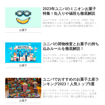
2023年ユニバのミニオンお菓子
特集！缶入りや値段も徹底解説
ユニバーサル・スタジオ・ジャパン（USJ）では、
毎年多彩なミニオンのお菓子が登場し、訪れる人々
に喜ばれています。特に2023年の新作お菓子や、缶
入りのかわいいパッケージ、そして気になるお菓子
お菓子
の値段について詳しく紹介します。ユニバでミニオ
ンの...
ユニバの荷物検査とお菓子の持ち
込みルールを徹底解説！
ユニバーサル・スタジオ・ジャパン（USJ）での一
日を楽しむためには、荷物検査とお菓子の持ち込み
ルールを理解しておくことが重要です。この記事で
は、ユニバの荷物検査の流れやお菓子の持ち込みに
お菓子
関するルールを詳しく説明します。これを読めば、
スムーズ...
ユニバでおすすめのお菓子土産ラ
ンキング2023！人気トップ5選
ユニバーサル・スタジオ・ジャパン（ユニバ）は、
楽しいアトラクションやショーだけでなく、お土産
選びも楽しみの一つです。特にお菓子のお土産は、
幅広い年齢層に喜ばれるアイテムです。この記事で
お菓子
は、2023年に人気を集めたユニバのお菓子土産をラ