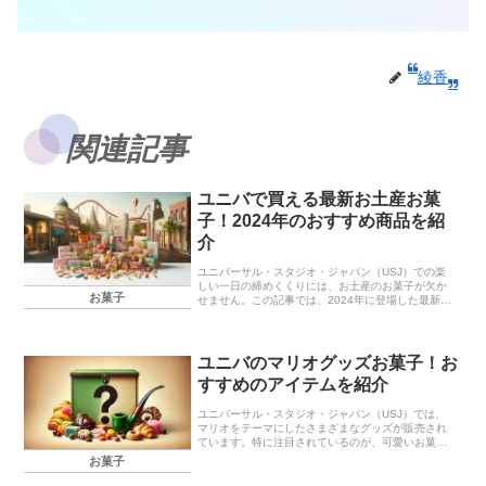
綾香
関連記事
ユニバで買える最新お土産お菓
子！2024年のおすすめ商品を紹
介
ユニバーサル・スタジオ・ジャパン（USJ）での楽
しい一日の締めくくりには、お土産のお菓子が欠か
お菓子
せません。この記事では、2024年に登場した最新の
お土産お菓子を紹介し、どれを選ぶべきかのおすす
めポイントもお伝えします。家族や友人へのお土産
選び...
ユニバのマリオグッズお菓子！お
すすめのアイテムを紹介
ユニバーサル・スタジオ・ジャパン（USJ）では、
マリオをテーマにしたさまざまなグッズが販売され
ています。特に注目されているのが、可愛いお菓子
のアイテムです。この記事では、ユニバで手に入る
お菓子
マリオのお菓子グッズを詳しく紹介します。お土産
やプレゼ...